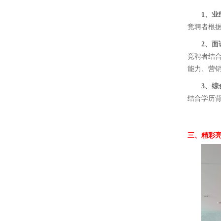
1、
业
竞聘者根
2、
面
竞聘者结
能力、营
3、
综
结合学历
三、精彩