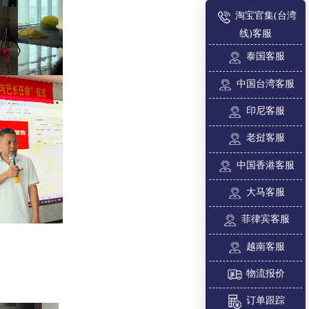
淘宝官集(台湾
线)客服
泰国客服
中国台湾客服
印尼客服
老挝客服
中国香港客服
大马客服
菲律宾客服
越南客服
物流报价
：
订单跟踪