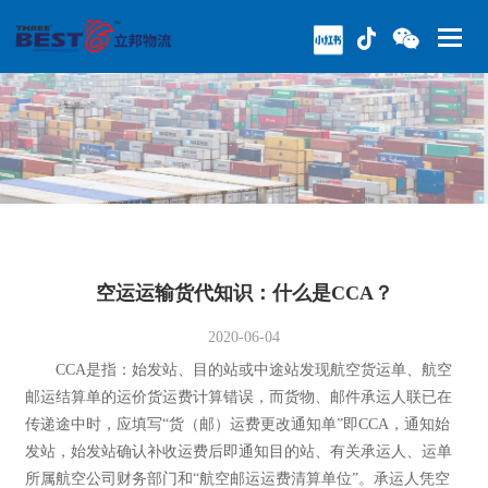
空运运输货代知识：什么是CCA？
2020-06-04
CCA是指：始发站、目的站或中途站发现航空货运单、航空
邮运结算单的运价货运费计算错误，而货物、邮件承运人联已在
传递途中时，应填写“货（邮）运费更改通知单”即CCA，通知始
发站，始发站确认补收运费后即通知目的站、有关承运人、运单
所属航空公司财务部门和“航空邮运运费清算单位”。承运人凭空