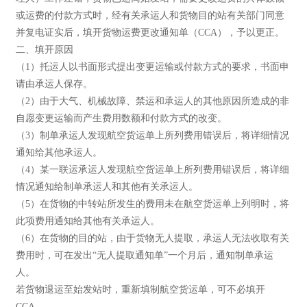
或运费的付款方式时，经有关承运人和货物目的站有关部门同意
并复电证实后，填开货物运费更改通知单（CCA），予以更正。
二、填开原因
（1）托运人以书面形式提出变更运输或付款方式的要求，书面申
请由承运人保存。
（2）由于大气、机械故障、禁运和承运人的其他原因所造成的非
自愿变更运输而产生费用数额和付款方式的改变。
（3）制单承运人发现航空货运单上所列费用错误后，将详细情况
通知给其他承运人。
（4）某一联运承运人发现航空货运单上所列费用错误后，将详细
情况通知给制单承运人和其他有关承运人。
（5）在货物的中转站所发生的费用未在航空货运单上列明时，将
此项费用通知给其他有关承运人。
（6）在货物的目的站，由于货物无人提取，承运人无法收取有关
费用时，可在发出“无人提取通知单”一个月后，通知制单承运
人。
若货物退运至始发站时，重新填制航空货运单，可不必填开
CCA。