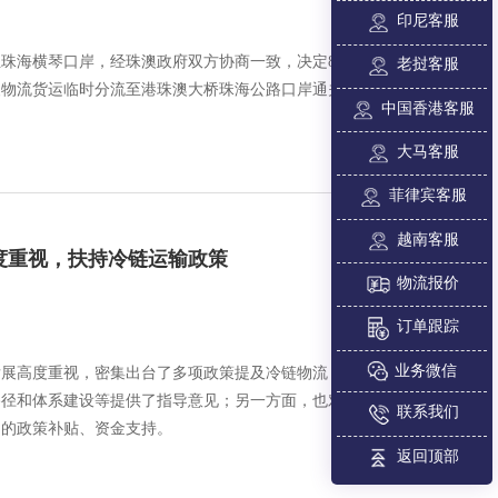
印尼客服
珠海横琴口岸，经珠澳政府双方协商一致，决定8月16日6时
老挝客服
澳物流货运临时分流至港珠澳大桥珠海公路口岸通关。
中国香港客服
大马客服
菲律宾客服
越南客服
度重视，扶持冷链运输政策
物流报价
订单跟踪
业务微信
的发展高度重视，密集出台了多项政策提及冷链物流，一方面对
路径和体系建设等提供了指导意见；另一方面，也对相关举措
联系我们
力的政策补贴、资金支持。
返回顶部