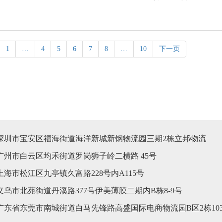
1
…
4
5
6
7
8
…
10
下一页
深圳市宝安区福海街道海洋新城新钢物流园三期2栋立邦物流
广州市白云区均禾街道罗岗狮子岭二横路 45号
海市松江区九亭镇久富路228号内A115号
义乌市北苑街道丹溪路377号伊美薄膜二期内B栋8-9号
广东省东莞市南城街道白马先锋路高盛国际电商物流园B区2栋103-